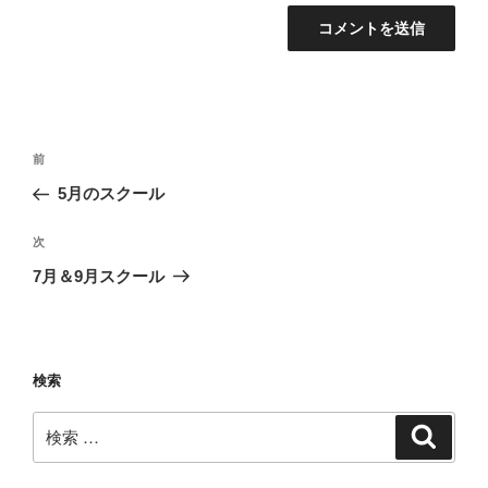
投
過
前
稿
去
5月のスクール
ナ
の
ビ
投
次
次
稿
ゲ
の
7月＆9月スクール
投
ー
稿
シ
ョ
検索
ン
検
検
索
索: