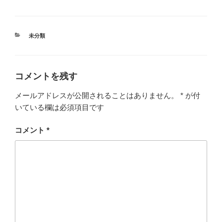
き
ま
す
)
カ
未分類
テ
ゴ
リ
ー
コメントを残す
メールアドレスが公開されることはありません。
*
が付
いている欄は必須項目です
コメント
*