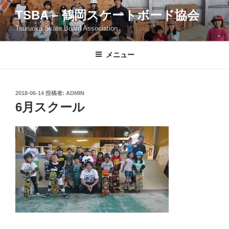
コ
TSBA – 鶴岡スケートボード協会
ン
Tsuruoka Skate Board Association
テ
ン
ツ
メニュー
へ
ス
キ
投
2018-06-14
投稿者:
ADMIN
稿
ッ
6月スクール
日:
プ