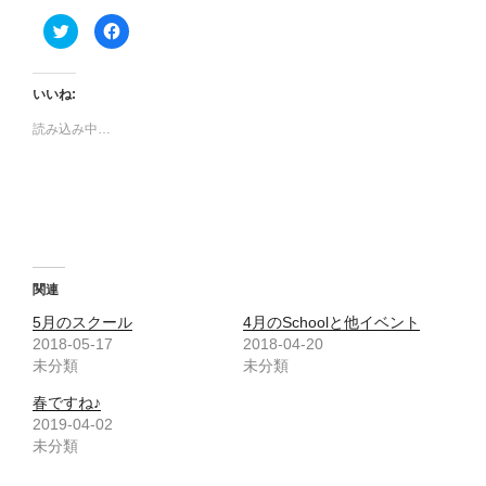
ク
F
リ
a
ッ
c
ク
e
し
b
て
o
いいね:
T
o
w
k
読み込み中…
i
で
t
共
t
有
e
す
r
る
で
に
共
は
有
ク
(
リ
新
ッ
し
ク
い
し
ウ
て
関連
ィ
く
ン
だ
5月のスクール
4月のSchoolと他イベント
ド
さ
ウ
い
2018-05-17
2018-04-20
で
(
未分類
開
新
未分類
き
し
ま
い
春ですね♪
す
ウ
)
ィ
2019-04-02
ン
ド
未分類
ウ
で
開