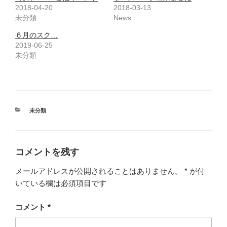
ウ
い
2018-04-20
2018-03-13
で
(
未分類
開
新
News
き
し
ま
い
６月のスク…
す
ウ
)
ィ
2019-06-25
ン
ド
未分類
ウ
で
開
き
ま
す
)
カ
未分類
テ
ゴ
リ
ー
コメントを残す
メールアドレスが公開されることはありません。
*
が付
いている欄は必須項目です
コメント
*