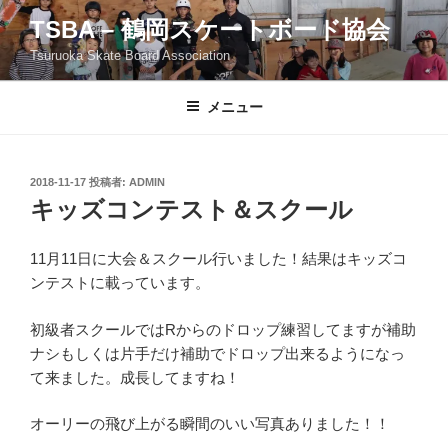
コ
TSBA – 鶴岡スケートボード協会
ン
Tsuruoka Skate Board Association
テ
ン
ツ
メニュー
へ
ス
キ
投
2018-11-17
投稿者:
ADMIN
稿
ッ
キッズコンテスト＆スクール
日:
プ
11月11日に大会＆スクール行いました！結果はキッズコ
ンテストに載っています。
初級者スクールではRからのドロップ練習してますが補助
ナシもしくは片手だけ補助でドロップ出来るようになっ
て来ました。成長してますね！
オーリーの飛び上がる瞬間のいい写真ありました！！