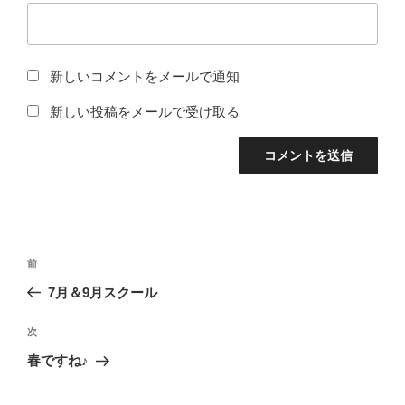
新しいコメントをメールで通知
新しい投稿をメールで受け取る
投
過
前
稿
去
7月＆9月スクール
ナ
の
ビ
投
次
次
稿
ゲ
の
春ですね♪
投
ー
稿