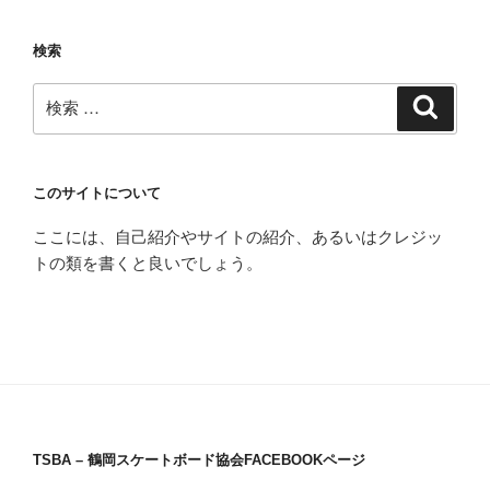
シ
ョ
検索
ン
検
検
索
索:
このサイトについて
ここには、自己紹介やサイトの紹介、あるいはクレジッ
トの類を書くと良いでしょう。
TSBA – 鶴岡スケートボード協会FACEBOOKページ