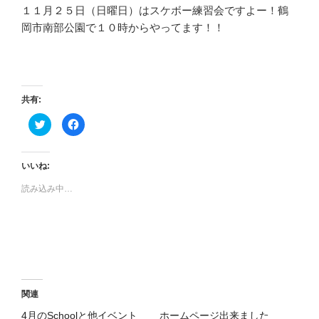
１１月２５日（日曜日）はスケボー練習会ですよー！鶴
岡市南部公園で１０時からやってます！！
共有:
ク
F
リ
a
ッ
c
ク
e
し
b
て
o
いいね:
T
o
w
k
読み込み中…
i
で
t
共
t
有
e
す
r
る
で
に
共
は
有
ク
(
リ
新
ッ
し
ク
い
し
ウ
て
関連
ィ
く
ン
だ
4月のSchoolと他イベント
ホームページ出来ました
ド
さ