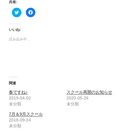
共有:
ク
F
リ
a
ッ
c
ク
e
し
b
て
o
いいね:
T
o
w
k
読み込み中…
i
で
t
共
t
有
e
す
r
る
で
に
共
は
有
ク
(
リ
新
ッ
し
ク
い
し
ウ
て
関連
ィ
く
ン
だ
春ですね♪
スクール再開のお知らせ
ド
さ
ウ
い
2019-04-02
2020-05-26
で
(
未分類
開
新
未分類
き
し
ま
い
7月＆9月スクール
す
ウ
)
ィ
2018-09-24
ン
ド
未分類
ウ
で