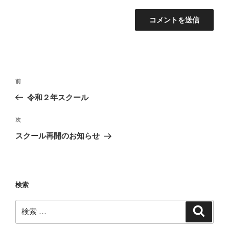
投
過
前
稿
去
令和２年スクール
ナ
の
ビ
投
次
次
稿
ゲ
の
スクール再開のお知らせ
投
ー
稿
シ
ョ
検索
ン
検
検
索
索: