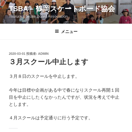
コ
TSBA – 鶴岡スケートボード協会
ン
Tsuruoka Skate Board Association
テ
ン
ツ
メニュー
へ
ス
キ
投
2020-03-01
投稿者:
ADMIN
稿
ッ
３月スクール中止します
日:
プ
３月８日のスクールを中止します。
今年は目標や企画がある中で春になりスクール再開１回
目を中止にしたくなかったんですが、状況を考えて中止
とします。
４月スクールは予定通りに行う予定です。