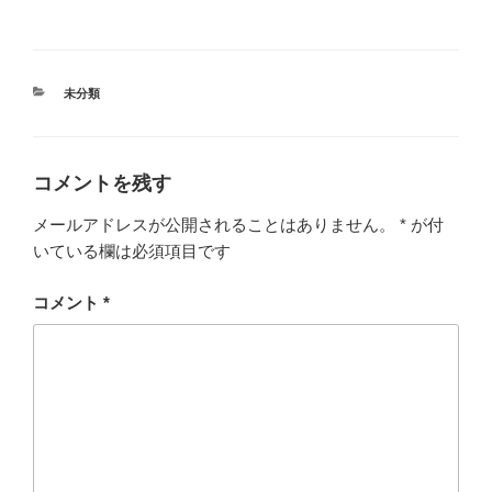
開
き
ま
す
)
カ
未分類
テ
ゴ
リ
ー
コメントを残す
メールアドレスが公開されることはありません。
*
が付
いている欄は必須項目です
コメント
*