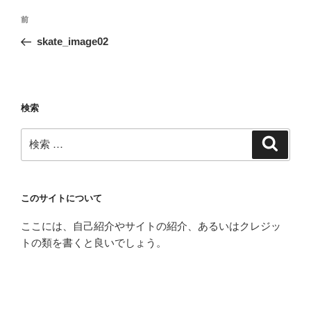
投
過
前
稿
去
skate_image02
ナ
の
ビ
投
稿
ゲ
ー
検索
シ
検
検
ョ
索
索:
ン
このサイトについて
ここには、自己紹介やサイトの紹介、あるいはクレジッ
トの類を書くと良いでしょう。