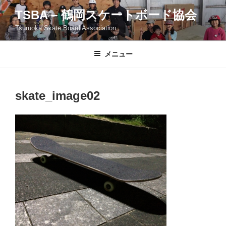
コ
TSBA – 鶴岡スケートボード協会
ン
Tsuruoka Skate Board Association
テ
ン
ツ
メニュー
へ
ス
キ
skate_image02
ッ
プ